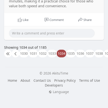
minutes, making it a practical choice for those who
value both speed and convenience.
Like
Comment
Share
Showing 1034 out of 1185
1030
1031
1032
1033
1034
1035
1036
1037
1038
1
© 2026 AkituTime
Home
About
Contact Us
Privacy Policy
Terms of Use
Developers
Language