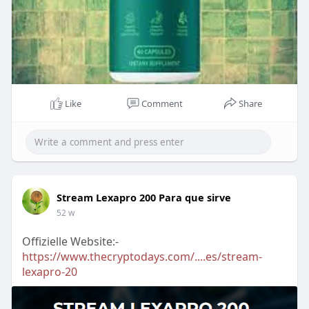
site officiel. Vous bénéficiez d’une livraison rapide,
d’un service client réactif et de conseils
personnalisés.
En résumé, les avis nourix confirment l’efficacité
de ce complément minceur naturel pour ceux qui
souhaitent perdre du poids en toute sécurité et
Like
Comment
Share
retrouver confiance en leur
silhouette.
https://nourixaviss.fr/
Stream Lexapro 200 Para que sirve
52 w
Offizielle Website:-
https://www.thecryptodays.com/....es/stream-
lexapro-20