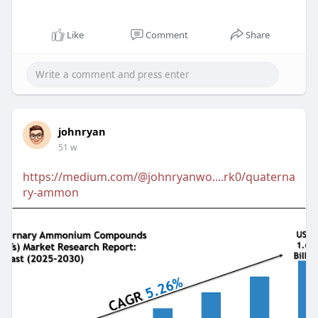
Like
Comment
Share
johnryan
51 w
https://medium.com/@johnryanwo....rk0/quaterna
ry-ammon